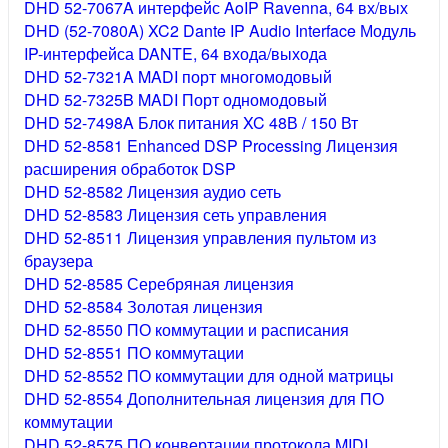
DHD 52-7067A интерфейс AoIP Ravenna, 64 вх/вых
DHD (52-7080A) XC2 Dante IP Audio Interface Модуль
IP-интерфейса DANTE, 64 входа/выхода
DHD 52-7321A MADI порт многомодовый
DHD 52-7325B MADI Порт одномодовый
DHD 52-7498A Блок питания XC 48В / 150 Вт
DHD 52-8581 Enhanced DSP Processing Лицензия
расширения обработок DSP
DHD 52-8582 Лицензия аудио сеть
DHD 52-8583 Лицензия сеть управления
DHD 52-8511 Лицензия управления пультом из
браузера
DHD 52-8585 Серебряная лицензия
DHD 52-8584 Золотая лицензия
DHD 52-8550 ПО коммутации и расписания
DHD 52-8551 ПО коммутации
DHD 52-8552 ПО коммутации для одной матрицы
DHD 52-8554 Дополнительная лицензия для ПО
коммутации
DHD 52-8575 ПО конвертации протокола MIDI