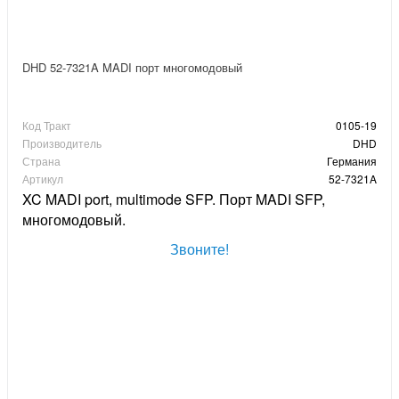
DHD 52-7321A MADI порт многомодовый
Код Тракт
0105-19
Производитель
DHD
Страна
Германия
Артикул
52-7321A
XC MADI port, multimode SFP. Порт MADI SFP,
многомодовый.
Звоните!