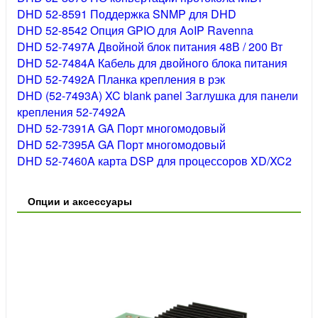
DHD 52-8591 Поддержка SNMP для DHD
DHD 52-8542 Опция GPIO для AoIP Ravenna
DHD 52-7497A Двойной блок питания 48В / 200 Вт
DHD 52-7484A Кабель для двойного блока питания
DHD 52-7492A Планка крепления в рэк
DHD (52-7493A) XC blank panel Заглушка для панели
крепления 52-7492A
DHD 52-7391A GA Порт многомодовый
DHD 52-7395A GA Порт многомодовый
DHD 52-7460A карта DSP для процессоров XD/XC2
Опции и аксессуары