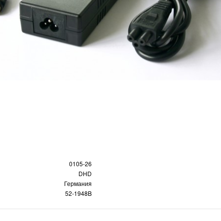
0105-26
DHD
Германия
52-1948B