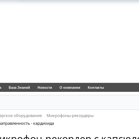
а
База Знаний
Новости
О компании
Контакты
ерское оборудование
Микрофоны-рекордеры
направленность - кардиоида
Микрофон-рекордер с капсюле