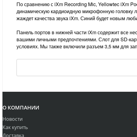
По сравнению с iXm Recording Mic, Yellowtec iXm P
динамическую кардиоидную микрофонную головку ли
жаждет качества звука iXm. Синий будет новым люб
Панель портов в нижней части iXm содержит все нео
вашими личными предпочтениями. Слот для SD-кар
условиях. Мы также включили разъем 3,5 мм для за
О КОМПАНИИ
Новости
Как купить
Доставка