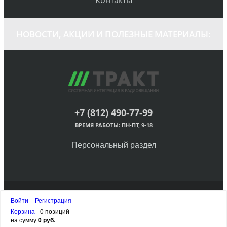
Контакты
НОВОСТИ, АКЦИИ И ПОЛЕЗНЫЕ МАТЕРИАЛЫ:
+7 (812) 490-77-99
ВРЕМЯ РАБОТЫ: ПН-ПТ, 9-18
Персональный раздел
© ЗАО «Трактъ», 1998-2023 Все права защищены.
Войти
Регистрация
Наверх
Корзина
0 позиций
на сумму
0 руб.