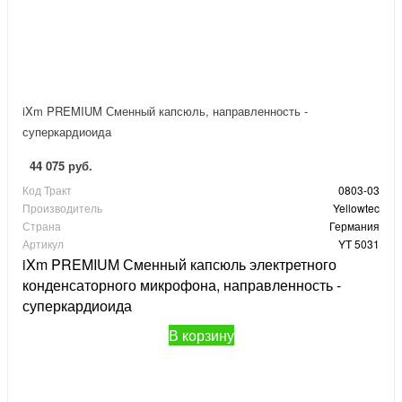
iXm PREMIUM Сменный капсюль, направленность -
суперкардиоида
44 075 руб.
Код Тракт
0803-03
Производитель
Yellowtec
Страна
Германия
Артикул
YT 5031
iXm PREMIUM Сменный капсюль электретного
конденсаторного микрофона, направленность -
суперкардиоида
В корзину