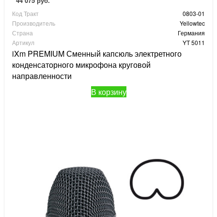
44 075 руб.
Код Тракт
0803-01
Производитель
Yellowtec
Страна
Германия
Артикул
YT 5011
iXm PREMIUM Сменный капсюль электретного
конденсаторного микрофона круговой
направленности
В корзину